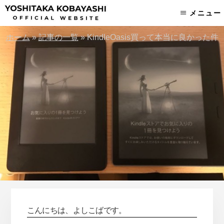
Skip
Skip
メニュー
to
to
content
footer
ホーム
»
記事の一覧
»
KindleOasis買って本当に良かった件
こんにちは、よしこばです。