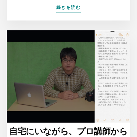
ABOUT
続きを読む
世
の
中
は
夏
休
み
（？）
な
の
で、
疲
れ
切
っ
た”感
性”を
音
自宅にいながら、プロ講師から
楽