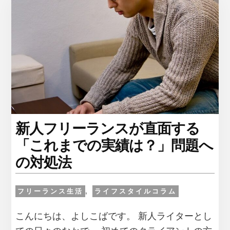
な
が
ら、
プ
ロ
講
師
か
ら
爆
安
新人フリーランスが直面する
で
教
「これまでの実績は？」問題へ
わ
の対処法
る
方
法
フリーランス生活
,
ライフスタイルコラム
が
あ
こんにちは、よしこばです。 新人ライターとし
っ
た