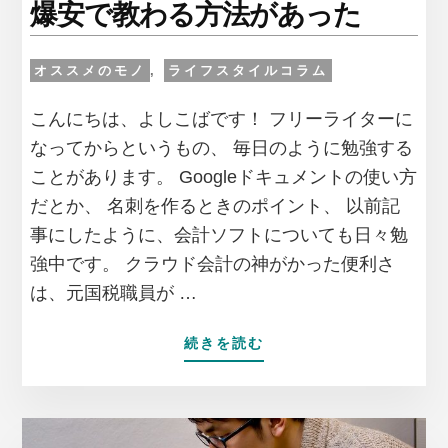
爆安で教わる方法があった
で
取
り
オススメのモノ
,
ライフスタイルコラム
戻
し
こんにちは、よしこばです！ フリーライターに
て
なってからというもの、 毎日のように勉強する
き
た
ことがあります。 Googleドキュメントの使い方
だとか、 名刺を作るときのポイント、 以前記
事にしたように、会計ソフトについても日々勉
強中です。 クラウド会計の神がかった便利さ
は、元国税職員が …
ABOUT
続きを読む
自
宅
に
い