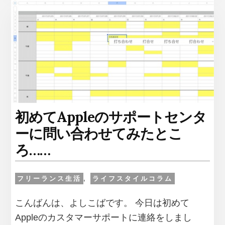
で
フ
リ
ー
ラ
ン
ス
に
転
身
初めてAppleのサポートセンタ
す
る
ーに問い合わせてみたとこ
と
ろ……
聞
か
れ
フリーランス生活
,
ライフスタイルコラム
る
「ご
こんばんは、よしこばです。 今日は初めて
実
家
Appleのカスタマーサポートに連絡をしまし