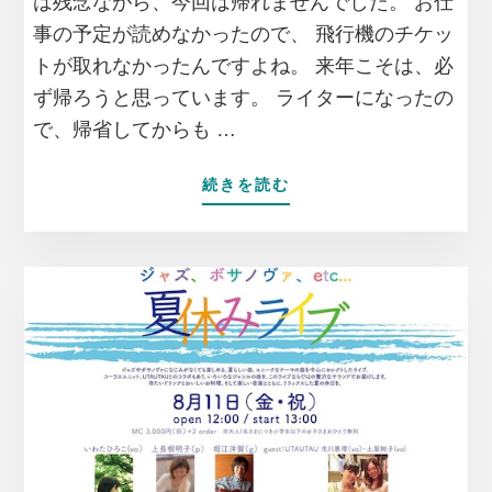
は残念ながら、今回は帰れませんでした。 お仕
に
事の予定が読めなかったので、 飛行機のチケッ
問
い
トが取れなかったんですよね。 来年こそは、必
合
ず帰ろうと思っています。 ライターになったの
わ
で、帰省してからも …
せ
て
み
ABOUT
続きを読む
た
大
と
家
こ
族
ろ……
が
最
高
だ
と
言
い
切
れ