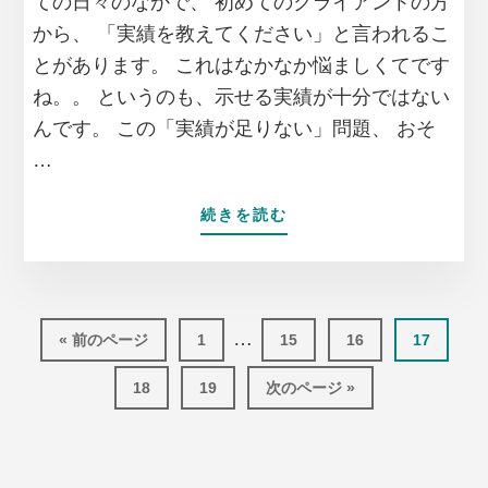
ての日々のなかで、 初めてのクライアントの方
から、 「実績を教えてください」と言われるこ
とがあります。 これはなかなか悩ましくてです
ね。。 というのも、示せる実績が十分ではない
んです。 この「実績が足りない」問題、 おそ
…
ABOUT
続きを読む
新
人
フ
リ
Interim
ー
…
移
ペ
ペ
ペ
ペ
«
前のページ
1
15
16
17
ラ
pages
動
ー
ー
ー
ー
ン
ペ
ジ
ペ
移
ジ
ジ
ジ
18
19
次のページ »
omitted
ス
ー
ー
動
が
ジ
ジ
直
面