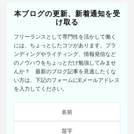
す
る
本ブログの更新、新着通知を受
「こ
け取る
れ
ま
フリーランスとして専門性を活かして働く
で
の
には、ちょっとしたコツがあります。ブラ
実
ンディングやライティング、情報発信など
績
のノウハウをちょっとだけ勉強してみませ
は？」
問
んか？ 最新のブログ記事を見逃したくな
題
い方は、下記のフォームにEメールアドレス
へ
を入力してください。
の
対
処
法