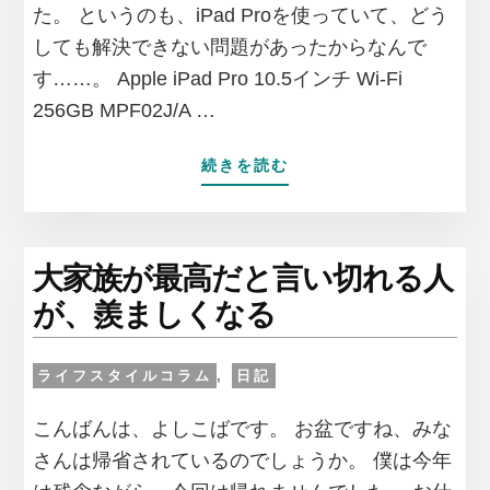
は
た。 というのも、iPad Proを使っていて、どう
裕
しても解決できない問題があったからなんで
福
な
す……。 Apple iPad Pro 10.5インチ Wi-Fi
の？」
256GB MPF02J/A …
に
お
ABOUT
続きを読む
答
初
え
め
す
て
る
APPLE
大家族が最高だと言い切れる人
の
が、羨ましくなる
サ
ポ
ー
ライフスタイルコラム
,
日記
ト
セ
こんばんは、よしこばです。 お盆ですね、みな
ン
タ
さんは帰省されているのでしょうか。 僕は今年
ー