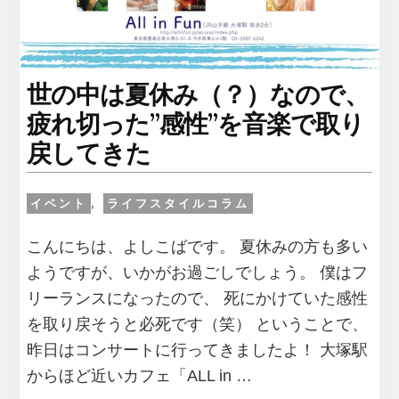
る
人
が、
羨
ま
世の中は夏休み（？）なので、
し
疲れ切った”感性”を音楽で取り
く
な
戻してきた
る
イベント
,
ライフスタイルコラム
こんにちは、よしこばです。 夏休みの方も多い
ようですが、いかがお過ごしでしょう。 僕はフ
リーランスになったので、 死にかけていた感性
を取り戻そうと必死です（笑） ということで、
昨日はコンサートに行ってきましたよ！ 大塚駅
からほど近いカフェ「ALL in …