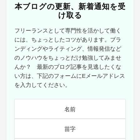
み
本ブログの更新、新着通知を受
（？）
け取る
な
の
で、
フリーランスとして専門性を活かして働く
疲
には、ちょっとしたコツがあります。ブラ
れ
ンディングやライティング、情報発信など
切
っ
のノウハウをちょっとだけ勉強してみませ
た”感
んか？ 最新のブログ記事を見逃したくな
性”を
い方は、下記のフォームにEメールアドレス
音
を入力してください。
楽
で
取
り
戻
し
て
き
た