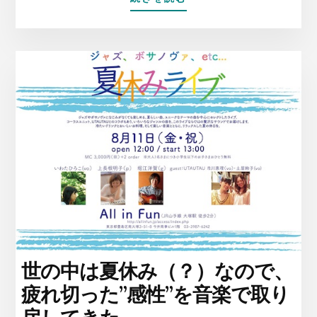
自
分
の
働
く
場
所
を、
自
分
で
作
る〜
ト
ン
カ
チ
世の中は夏休み（？）なので、
片
疲れ切った”感性”を音楽で取り
手
に