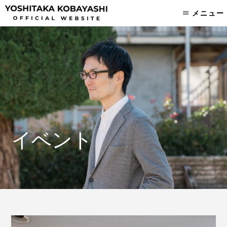
Skip
Skip
メニュー
to
to
content
footer
イベント