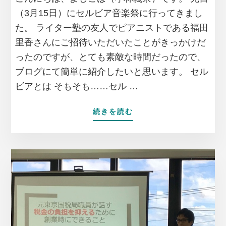
（3月15日）にセルビア音楽祭に行ってきまし
た。 ライター塾の友人でピアニストである福田
里香さんにご招待いただいたことがきっかけだ
ったのですが、とても素敵な時間だったので、
ブログにて簡単に紹介したいと思います。 セル
ビアとは そもそも……セル …
ABOUT
続きを読む
セ
ル
ビ
ア
音
楽
祭
に
行
っ