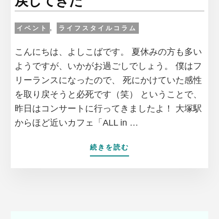
戻してきた
解
体
工
イベント
,
ライフスタイルコラム
事
を
こんにちは、よしこばです。 夏休みの方も多い
手
ようですが、いかがお過ごしでしょう。 僕はフ
伝
リーランスになったので、 死にかけていた感性
っ
た
を取り戻そうと必死です（笑） ということで、
話〜
昨日はコンサートに行ってきましたよ！ 大塚駅
からほど近いカフェ「ALL in …
ABOUT
続きを読む
世
の
中
は
夏
休