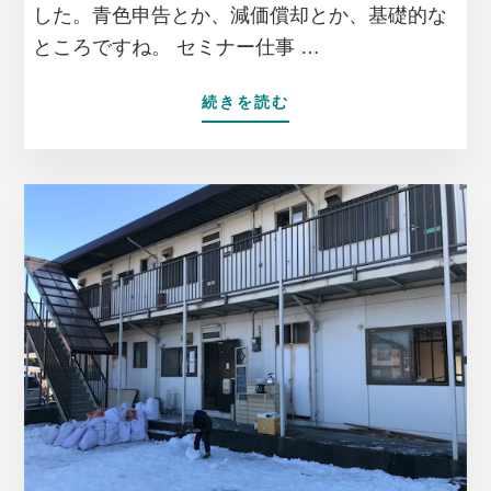
した。青色申告とか、減価償却とか、基礎的な
ところですね。 セミナー仕事 …
ABOUT
続きを読む
セ
ミ
ナ
ー
講
師
よ
し
こ
ば
が
始
動
し
た