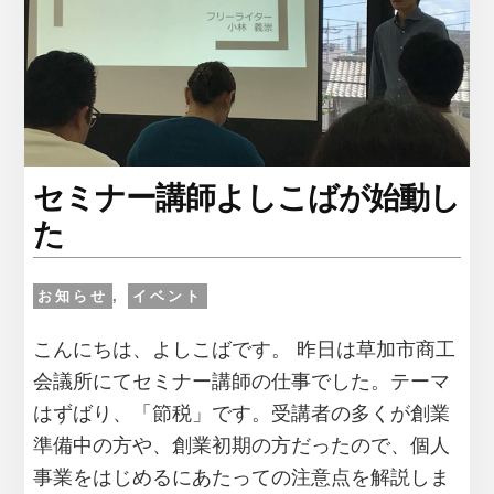
て、
星
由
里
子
さ
ん
を
セミナー講師よしこばが始動し
思
た
い
出
し
お知らせ
,
イベント
た
理
こんにちは、よしこばです。 昨日は草加市商工
由
会議所にてセミナー講師の仕事でした。テーマ
はずばり、「節税」です。受講者の多くが創業
準備中の方や、創業初期の方だったので、個人
事業をはじめるにあたっての注意点を解説しま