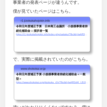
事業者の発表ページが違うんです。
僕が見ていたページはこちら。
r1.jizokukahojokin.info
令和元年度補正予算 日本商工会議所 小規模事業者持
続化補助金 :: 採択者一覧
https://r1.jizokukahojokin.info/index.php/saitaku/?fbclid=IwAR30YJZzKwlWRZA09YXJEdThGyXI-E0SAyDfgjHYC8aQ98unIyBCfzL-ri8
で、実際に掲載されていたのがこちら。
www.shokokai.or.jp
令和元年度補正予算 小規模事業者持続化補助金＜一般
型＞
https://www.shokokai.or.jp/jizokuka_r1h/?fbclid=IwAR2drK_LEt3FnWT5LKxDosnO9U68uHtFA-lgAeFd3runfywCqrZkpSABOo0