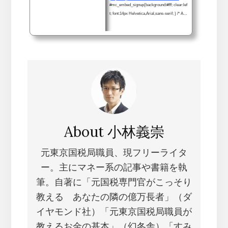
#mc_embed_signup{background:#fff; clear:lef
t; font:14px Helvetica,Arial,sans-serif; } /* Add
your own Mailchimp form style overrides in y
our site stylesheet or in this style block. We r
ecommend moving this block and the precedi
ng CSS link to the HEAD of your HTML file. */
オンラインスクールの案内を希望される方
は、登録をお願いします。* indicates requir
ed メールアドレス *
About
小林義崇
元東京国税局職員、現フリーライタ
ー。主にマネー系の記事や書籍を執
筆。自著に「元国税専門官がこっそり
教える あなたの隣の億万長者」（ダ
イヤモンド社）「元東京国税局職員が
教えるお金の基本」（幻冬舎）「すみ