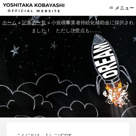
Skip
Skip
メニュー
to
to
content
footer
ホーム
»
記事の一覧
»
小規模事業者持続化補助金に採択され
ました！ ただし注意点も……。
こんにちは、よしこばです。