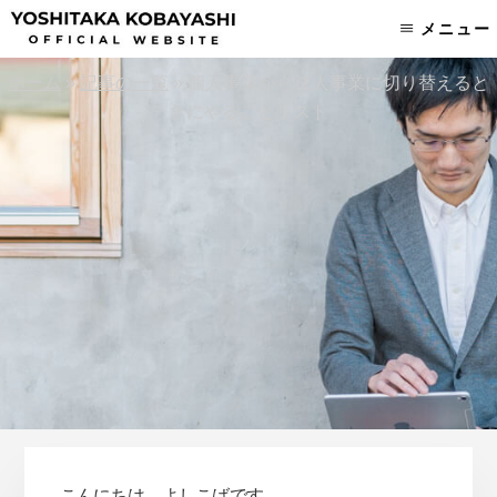
Skip
Skip
メニュー
to
to
content
footer
ホーム
»
記事の一覧
»
個人事業から法人事業に切り替えると
きにやることリスト
こんにちは、よしこばです。