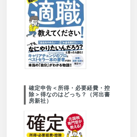
確定申告＜所得・必要経費・控
除＞得なのはどっち？（河出書
房新社）