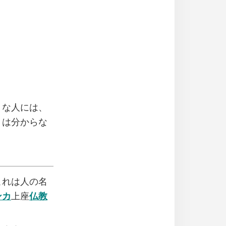
うな人には、
トは分からな
これは人の名
ンカ
上座
仏教