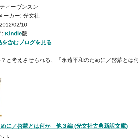
ティーヴンスン
メーカー:
光文社
2012/02/10
:
Kindle
版
品を含むブログを見る
か？と考えさせられる、「永遠平和のために／啓蒙とは
めに／啓蒙とは何か 他３編 (光文社古典新訳文庫)
ント