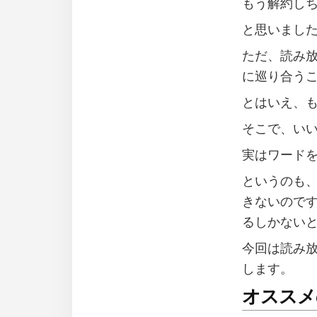
もう解約し
と思いまし
ただ、読み
に巡り合う
とはいえ、
そこで、い
実はワード
というのも、以
きないので
るしかない
今回は読み
します。
オススメ