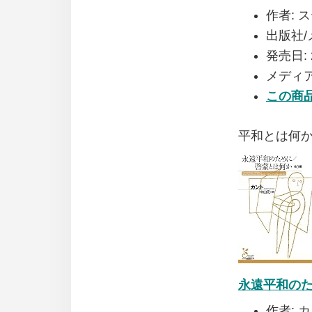
作者:
ス
出版社/
発売日:
メディア
この商
平和とは何
永遠平和のた
作者:
カ