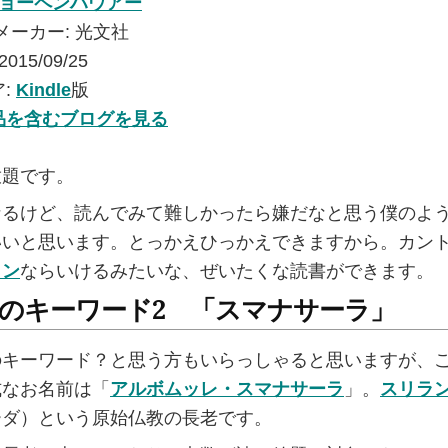
ョーペンハウアー
メーカー:
光文社
2015/09/25
:
Kindle
版
品を含むブログを見る
放題です。
なるけど、読んでみて難しかったら嫌だなと思う僕のよ
いいと思います。とっかえひっかえできますから。カン
トン
ならいけるみたいな、ぜいたくな読書ができます。
のキーワード2 「スマナサーラ」
のキーワード？と思う方もいらっしゃると思いますが、
式なお名前は「
アルボムッレ・スマナサーラ
」。
スリラ
ーダ）という原始仏教の長老です。