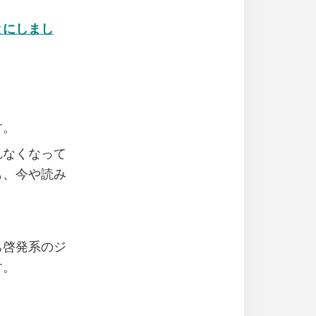
ことにしまし
す。
れなくなって
も、今や読み
己啓発系のジ
す。