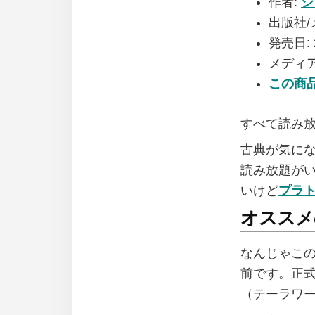
作者:
シ
出版社/
発売日:
メディア
この商
すべて読み
古典が気に
読み放題が
いけど
プラ
オススメ
なんじゃこ
前です。正
（テーラワ