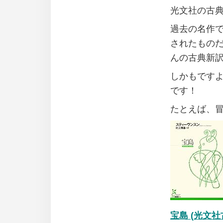
光文社の古
過去の名作
されたもの
んの古典新
しかもです
です！
たとえば、
宝島 (光文