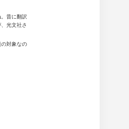
ね。昔に翻訳
が、光文社さ
題の対象なの