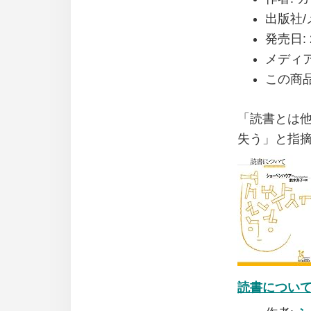
出版社/
発売日:
メディア
この商
「読書とは
失う」と指
読書について