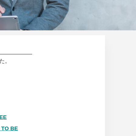
た。
EE
TO BE