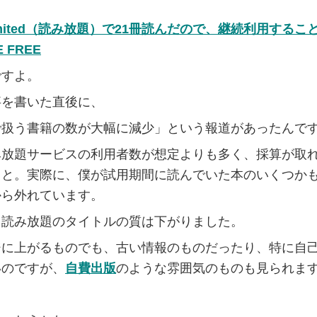
Unlimited（読み放題）で21冊読んだので、継続利用する
E FREE
ですよ。
事を書いた直後に、
で扱う書籍の数が大幅に減少」という報道があったんで
み放題サービスの利用者数が想定よりも多く、採算が取
こと。実際に、僕が試用期間に読んでいた本のいくつか
から外れています。
、読み放題のタイトルの質は下がりました。
ジに上がるものでも、古い情報のものだったり、特に自
いのですが、
自費出版
のような雰囲気のものも見られま