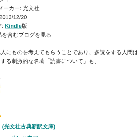
メーカー:
光文社
2013/12/20
:
Kindle
版
品を含むブログを見る
他人にものを考えてもらうことであり、多読をする人間
摘する刺激的な名著「読書について」も、
 (光文社古典新訳文庫)