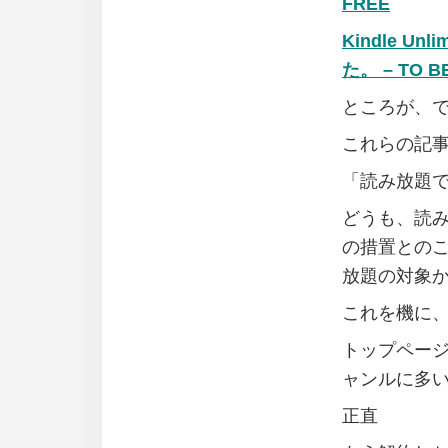
FREE
Kindle 
た。 – TO B
ところが、
これらの記
「読み放題
どうも、読
の措置との
放題の対象
これを機に
トップペー
ャンルに多
正直