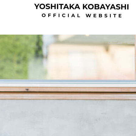
Skip
Skip
to
to
content
footer
ホーム
»
記