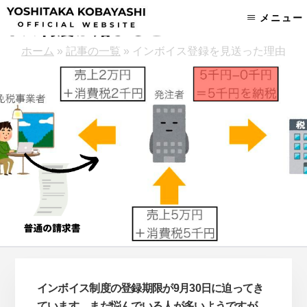
Skip
Skip
メニュー
to
to
content
footer
ホーム
»
記事の一覧
»
インボイス登録を見送った理由
インボイス制度の登録期限が9月30日に迫ってき
ています。まだ悩んでいる人が多いようですが、