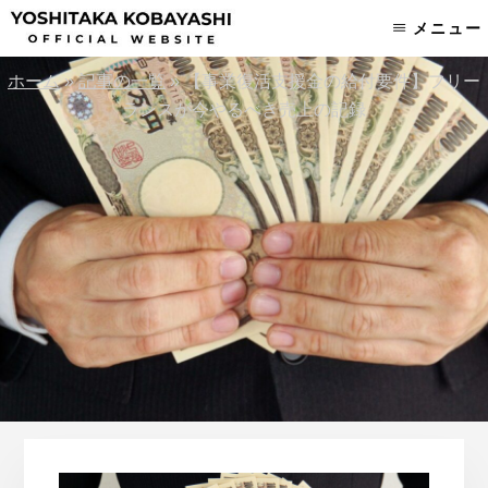
Skip
Skip
メニュー
to
to
content
footer
ホーム
»
記事の一覧
»
【事業復活支援金の給付要件】フリー
ランスが今やるべき売上の記録