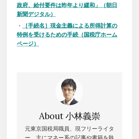
政府、給付要件は昨年より緩和」（朝日
新聞デジタル）
・
［手続名］現金主義による所得計算の
特例を受けるための手続（国税庁ホーム
ページ）
About
小林義崇
元東京国税局職員、現フリーライタ
ー。主にマネー系の記事や書籍を執