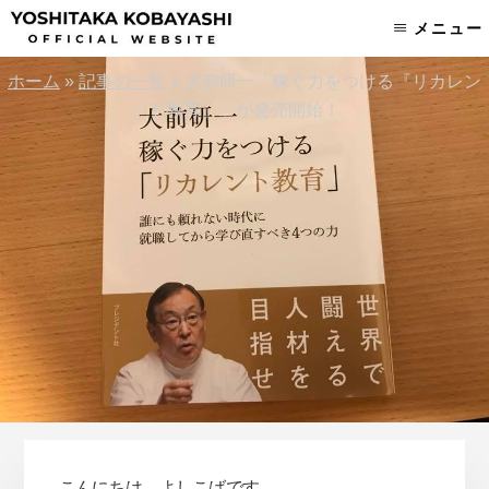
Skip
Skip
メニュー
to
to
content
footer
ホーム
»
記事の一覧
»
大前研一「稼ぐ力をつける『リカレン
ト教育』」が発売開始！
こんにちは、よしこばです。