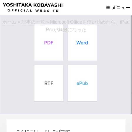
Skip
Skip
メニュー
to
to
content
footer
ホーム
»
記事の一覧
»
Microsoft Officeを使い始めたら、iPad
Proが無敵になった
こんにちは、よしこばです。